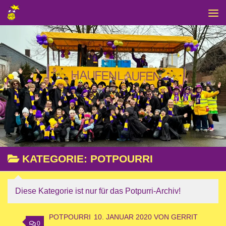
Zum Inhalt springen
KATEGORIE:
POTPOURRI
Diese Kategorie ist nur für das Potpurri-Archiv!
POTPOURRI
10. JANUAR 2020
VON
GERRIT
0