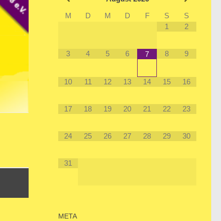
M
D
M
D
F
S
S
1
2
3
4
5
6
8
9
7
10
11
12
13
14
15
16
17
18
19
20
21
22
23
24
25
26
27
28
29
30
31
META